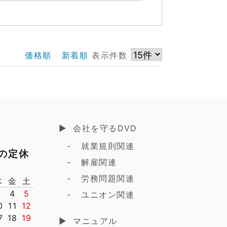
価格順
新着順
表示件数
会社を守るDVD
就業規則関連
月の定休
解雇関連
労務問題関連
木
金
土
3
4
5
ユニオン関連
0
11
12
7
18
19
マニュアル